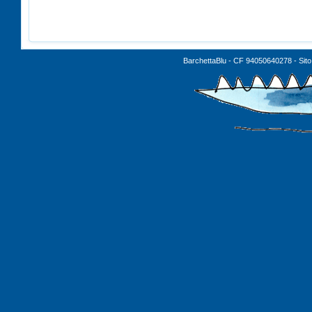
BarchettaBlu - CF 94050640278 - Sito 