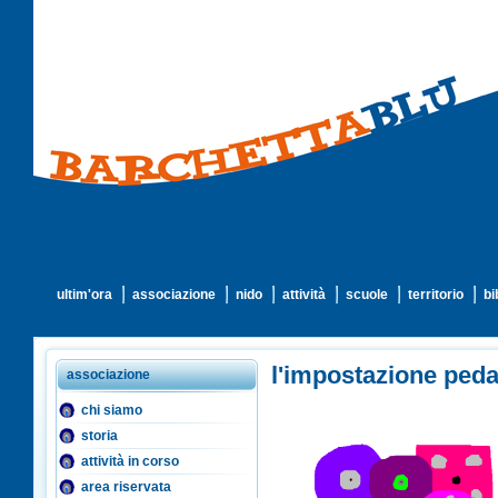
ultim'ora
associazione
nido
attività
scuole
territorio
bi
l'impostazione ped
associazione
chi siamo
storia
attività in corso
area riservata