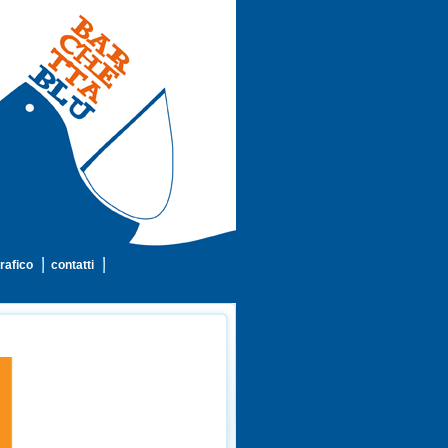
rafico
contatti