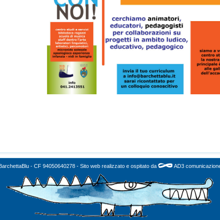
BarchettaBlu - CF 94050640278 - Sito web realizzato e ospitato da
AD3 comunicazion