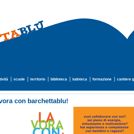
tività
scuole
territorio
biblioteca
ludoteca
formazione
cantiere g
vora con barchettablu!