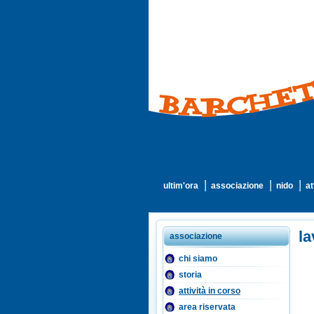
ultim'ora
associazione
nido
at
la
associazione
chi siamo
storia
attività in corso
area riservata