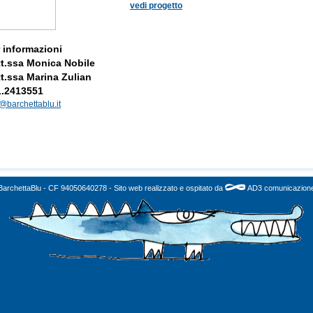
vedi progetto
 informazioni
t.ssa Monica Nobile
t.ssa Marina Zulian
1.2413551
@barchettablu.it
BarchettaBlu - CF 94050640278 - Sito web realizzato e ospitato da
AD3 comunicazion