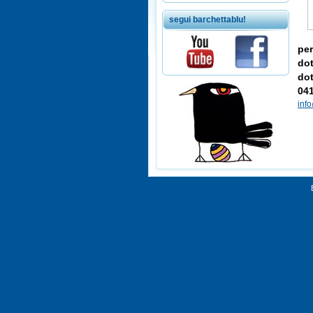
segui barchettablu!
per
dot
dot
04
info