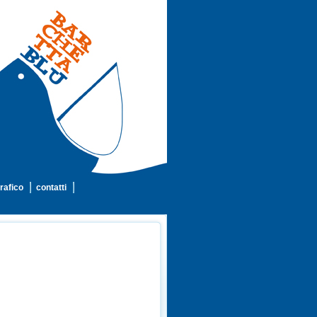
rafico
contatti