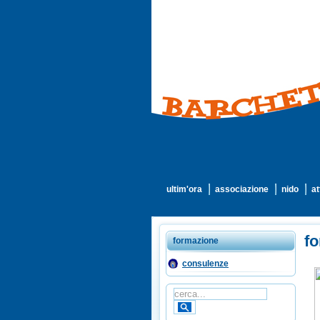
ultim'ora
associazione
nido
at
fo
formazione
consulenze