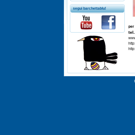
segui barchettablu!
per 
te
www
htt
http