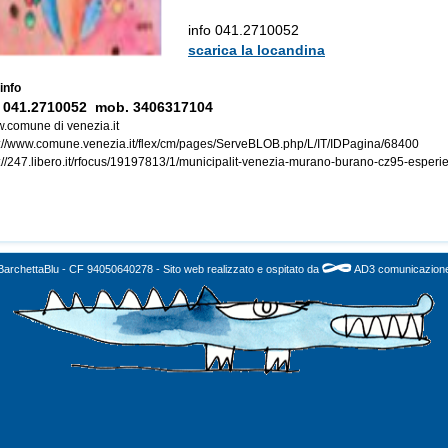
info 041.2710052
scarica la locandina
info
l. 041.2710052 mob. 3406317104
.comune di venezia.it
p://www.comune.venezia.it/flex/cm/pages/ServeBLOB.php/L/IT/IDPagina/68400
://247.libero.it/rfocus/19197813/1/municipalit-venezia-murano-burano-cz95-esperie
BarchettaBlu - CF 94050640278 - Sito web realizzato e ospitato da
AD3 comunicazion