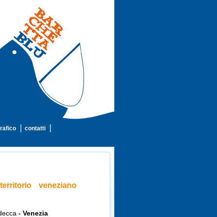
rafico
contatti
territorio veneziano
udecca
- Venezia