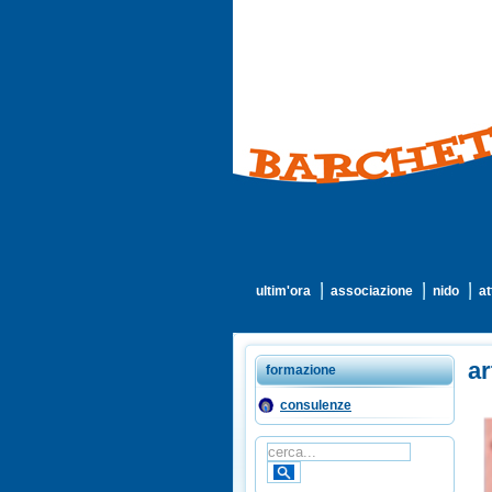
ultim'ora
associazione
nido
at
ar
formazione
consulenze