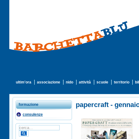
ultim'ora
associazione
nido
attività
scuole
territorio
bi
papercraft - gennai
formazione
consulenze