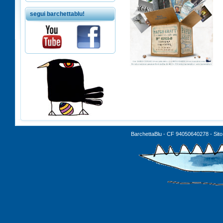
segui barchettablu!
BarchettaBlu - CF 94050640278 - Sito 