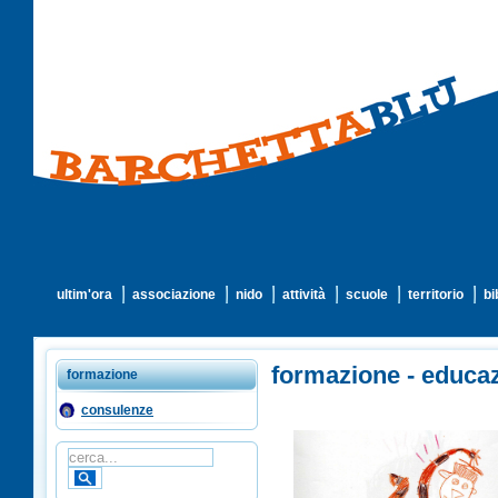
ultim'ora
associazione
nido
attività
scuole
territorio
bi
formazione - educazi
formazione
consulenze