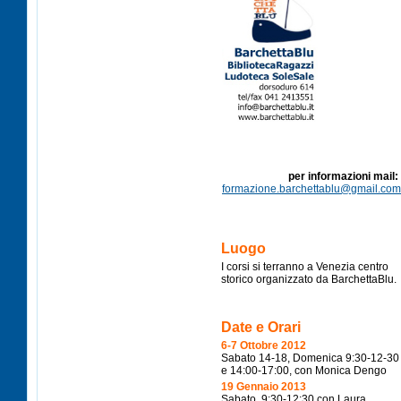
per
informazioni
mail:
formazione.barchettablu@gmail.com
Luogo
I corsi
si
terranno a Venezia centro
storico organizzato da
BarchettaBlu
.
Date e
Orari
6-7
Ottobre
2012
Sabato
14-18,
Domenica
9:30-12-30
e 14:00-17:00, con Monica
Dengo
19
Gennaio
2013
Sabato
9:30-12:30 con Laura