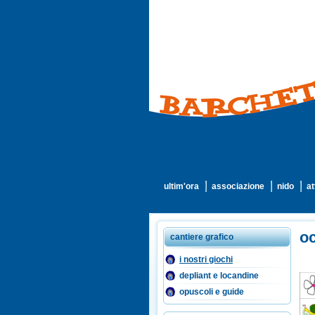
ultim'ora
associazione
nido
at
oc
cantiere grafico
i nostri giochi
depliant e locandine
opuscoli e guide