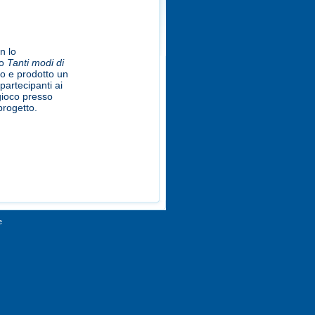
n lo
o
Tanti
modi
di
to
e
prodotto
un
partecipanti
ai
gioco
presso
progetto
.
e