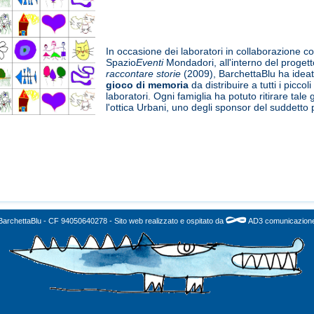
In
occasione
dei
laboratori
in
collaborazione
co
Spazio
Eventi
Mondadori
,
all'interno
del
progett
raccontare
storie
(2009),
BarchettaBlu
ha
idea
gioco
di
memoria
da
distribuire
a tutti i
piccoli
laboratori
.
Ogni
famiglia
ha
potuto
ritirare
tale
l'ottica
Urbani
,
uno
degli
sponsor del
suddetto
BarchettaBlu - CF 94050640278 - Sito web realizzato e ospitato da
AD3 comunicazion