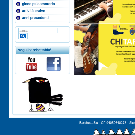
gioco psicomotorio
attività estive
anni precedenti
segui barchettablu!
BarchettaBlu - CF 94050640278 - Sito 