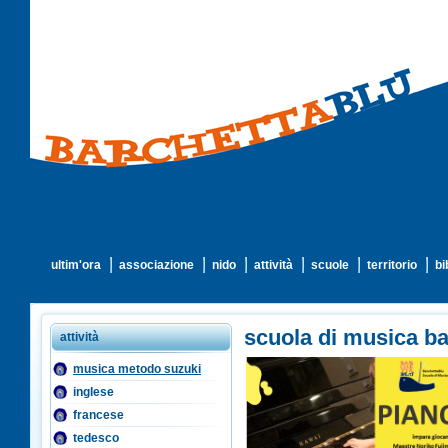
ultim'ora
associazione
nido
attività
scuole
territorio
bi
scuola di musica ba
attività
musica metodo suzuki
inglese
francese
tedesco