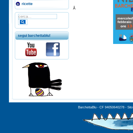
ricette
Â
segui barchettablu!
BarchettaBlu - CF 94050640278 - Sito 