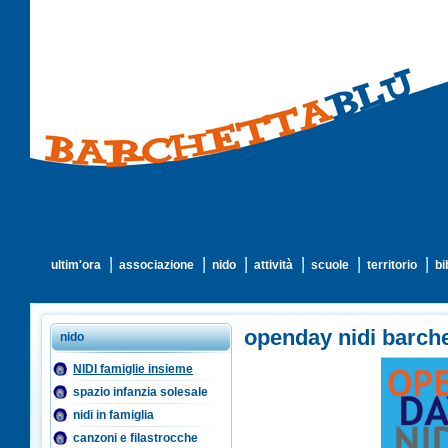
ultim'ora
associazione
nido
attività
scuole
territorio
bi
openday nidi barche
nido
NIDI famiglie insieme
spazio infanzia solesale
nidi in famiglia
canzoni e filastrocche