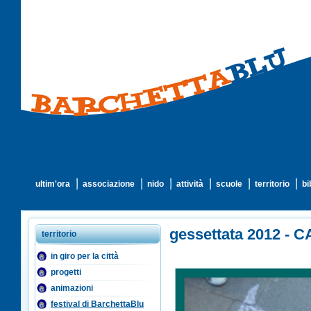
ultim'ora
associazione
nido
attività
scuole
territorio
bi
gessettata 2012 
territorio
in giro per la città
progetti
animazioni
festival di BarchettaBlu