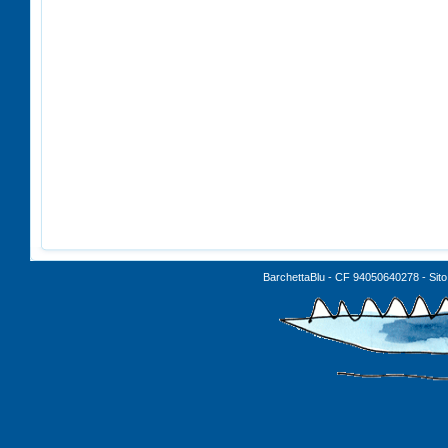
BarchettaBlu - CF 94050640278 - Sito 