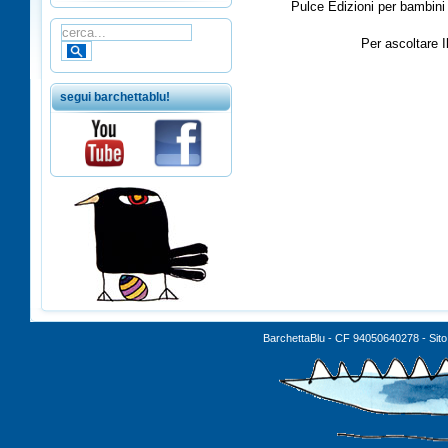
Pulce Edizioni per bambini 
Per ascoltare I
segui barchettablu!
BarchettaBlu - CF 94050640278 - Sito 