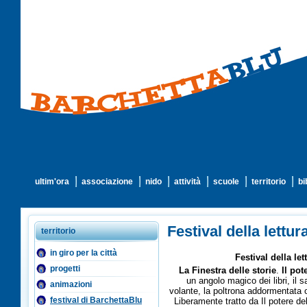
ultim'ora
associazione
nido
attività
scuole
territorio
bi
Festival della lettu
territorio
in giro per la città
Festival della le
progetti
La Finestra delle storie
.
Il pot
un angolo magico dei libri, il s
animazioni
volante, la poltrona addormentata o
festival di BarchettaBlu
Liberamente tratto da Il potere del