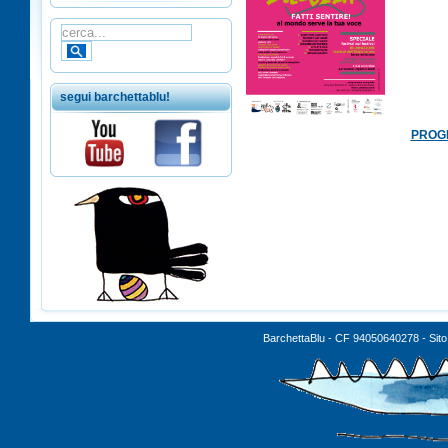
segui barchettablu!
PROGR
ÂÂÂÂÂÂ
TUTTE LE INIZIATIVE SONO GRAT
BarchettaBlu - CF 94050640278 - Sito 