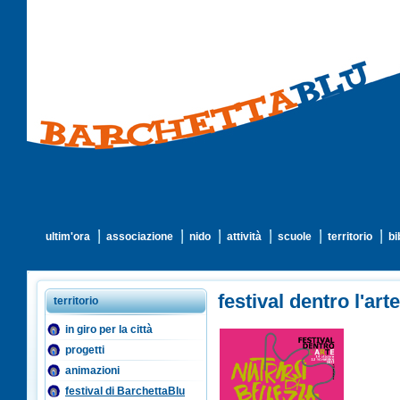
ultim'ora
associazione
nido
attività
scuole
territorio
bi
festival dentro l'art
territorio
in giro per la città
progetti
animazioni
festival di BarchettaBlu