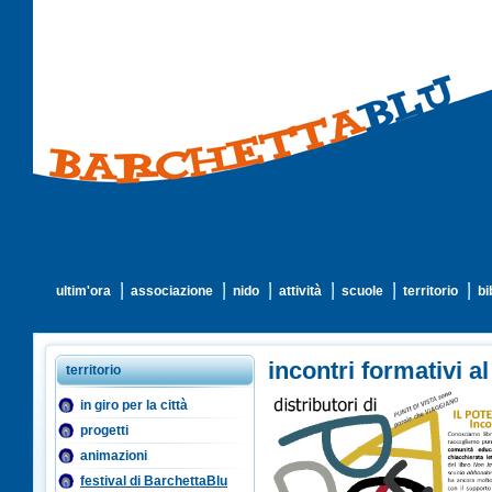
ultim'ora
associazione
nido
attività
scuole
territorio
bi
incontri formativi al
territorio
in giro per la città
progetti
animazioni
festival di BarchettaBlu