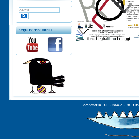
segui barchettablu!
BarchettaBlu - CF 94050640278 - Sito 