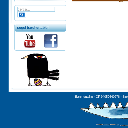
segui barchettablu!
BarchettaBlu - CF 94050640278 - Sito 