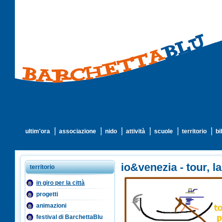
ultim'ora
associazione
nido
attività
scuole
territorio
bi
io&venezia - tour, l
territorio
in giro per la città
progetti
animazioni
festival di BarchettaBlu