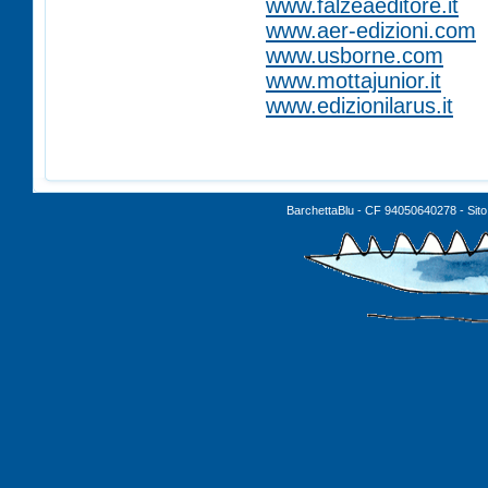
www.falzeaeditore.it
www.aer-edizioni.com
www.usborne.com
www.mottajunior.it
www.edizionilarus.it
BarchettaBlu - CF 94050640278 - Sito 