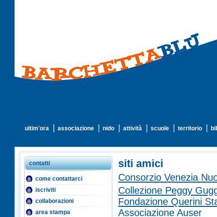
ultim'ora
associazione
nido
attività
scuole
territorio
bi
siti amici
contatti
Consorzio Venezia Nu
come contattarci
Collezione Peggy Gug
iscriviti
Fondazione Querini St
collaborazioni
Associazione Auser
area stampa