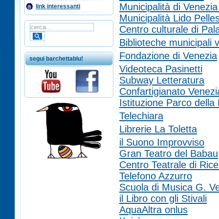
Municipalità di Venez
link interessanti
Municipalità Lido Pelles
Centro culturale di Pa
Biblioteche municipali 
Fondazione di Venezia
segui barchettablu!
Videoteca Pasinetti
Subway Letteratura
Confartigianato Venezi
Istituzione Parco dell
Telechiara
Librerie La Toletta
il Suono Improvviso
Gran Teatro del Babau
Centro Teatrale di Ric
Telefono Azzurro
Scuola di Musica G. Ve
il Libro con gli Stivali
AquaAltra onlus