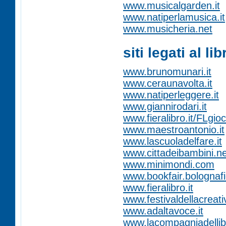
www.musicalgarden.it
www.natiperlamusica.it
www.musicheria.net
siti legati al lib
www.brunomunari.it
www.ceraunavolta.it
www.natiperleggere.it
www.giannirodari.it
www.fieralibro.it/FLgioc
www.maestroantonio.it
www.lascuoladelfare.it
www.cittadeibambini.ne
www.minimondi.com
www.bookfair.bolognafie
www.fieralibro.it
www.festivaldellacreativ
www.adaltavoce.it
www.lacompagniadellibr