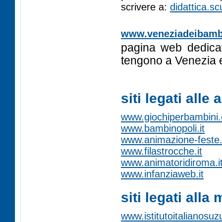
scrivere a:
didattica.s
www.veneziadeibambi
pagina web dedicata
tengono a Venezia e
siti legati alle
www.giochiperbambini.
www.bambinopoli.it
www.animazione-feste
www.filastrocche.it
www.animatoridiroma.i
www.infanziaweb.it
siti legati alla
www.istitutoitalianosuz