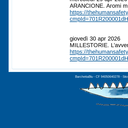
ARANCIONE. Aromi mul
https://thehumansafety
cmpId=701R200001dH
ÂÂÂÂÂÂÂ
ÂÂÂÂÂÂÂ
giovedì 30 apr 2026
MILLESTORIE. L’avvent
https://thehumansafety
cmpId=701R200001dH
BarchettaBlu - CF 94050640278 - Sito 