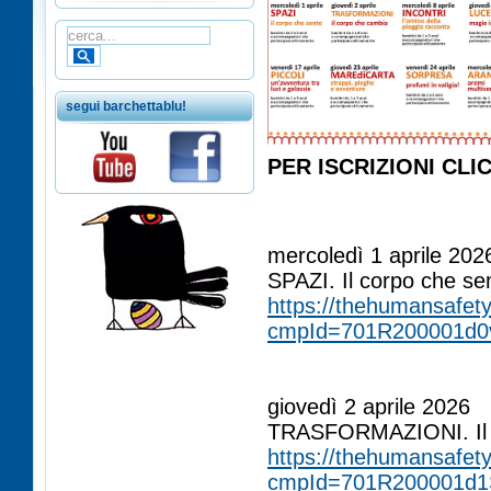
segui barchettablu!
PER ISCRIZIONI CLI
ÂÂÂÂÂ
ÂÂÂÂÂÂÂ
mercoledì 1 aprile 202
SPAZI. Il corpo che se
https://thehumansafety
cmpId=701R200001d0
ÂÂÂÂÂÂÂ
ÂÂÂÂÂÂÂ
giovedì 2 aprile 2026
TRASFORMAZIONI. Il 
https://thehumansafety
cmpId=701R200001d1