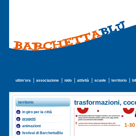
ultim'ora
associazione
nido
attività
scuole
territorio
bi
trasformazioni, cocc
territorio
in giro per la città
progetti
animazioni
festival di BarchettaBlu