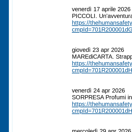
ÂÂÂÂÂÂÂ
venerdì 17 aprile 2026
PICCOLI. Un'avventura 
https://thehumansafety
cmpId=701R200001d
ÂÂÂÂÂÂÂ
ÂÂÂÂÂÂÂ
giovedì 23 apr 2026
MAREdiCARTA. Strappi
https://thehumansafety
cmpId=701R200001d
ÂÂÂÂÂÂÂ
ÂÂÂÂÂÂÂ
venerdì 24 apr 2026
SORPRESA Profumi in v
https://thehumansafety
cmpId=701R200001d
ÂÂÂÂÂÂÂ
ÂÂÂÂÂÂÂ
mercoledì 29 apr 2026