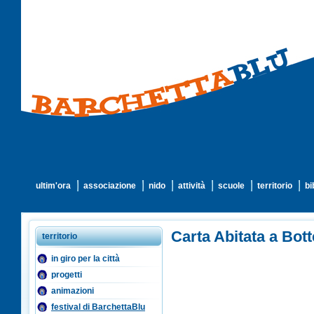
ultim'ora
associazione
nido
attività
scuole
territorio
bi
Carta Abitata a Bott
territorio
in giro per la città
progetti
animazioni
festival di BarchettaBlu