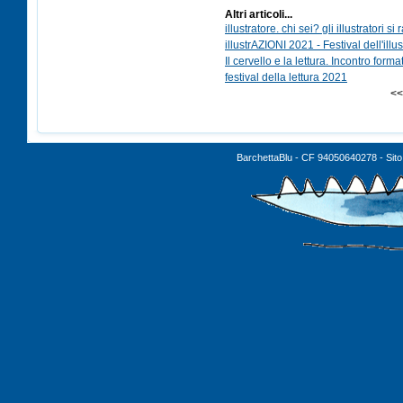
Altri articoli...
illustratore. chi sei? gli illustratori s
illustrAZIONI 2021 - Festival dell'ill
Il cervello e la lettura. Incontro forma
festival della lettura 2021
<
BarchettaBlu - CF 94050640278 - Sito 