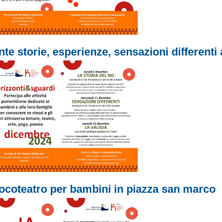
nte storie, esperienze, sensazioni different
ocoteatro per bambini in piazza san marco