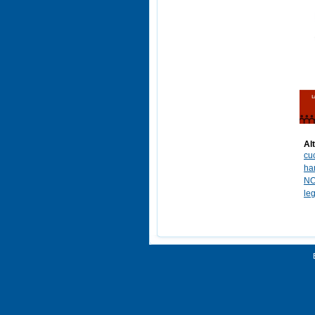
Alt
cuc
ha
NO
leg