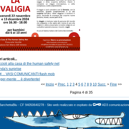
ri articoli...
cioli alla casa di the human safety net
nda's surprise
I ... VASI COMUNICANTI flash mob
ger-mente ... è divertente|
<<
Inizio
<
Prec.
1
2
3
4
5
6
7
8
9
10
Succ.
>
Fine
>>
Pagina 4 di 35
BarchettaBlu - CF 94050640278 - Sito web realizzato e ospitato da
AD3 comunicazion