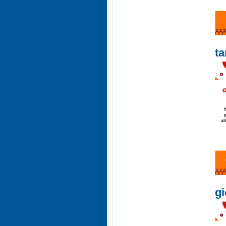
ta
gi