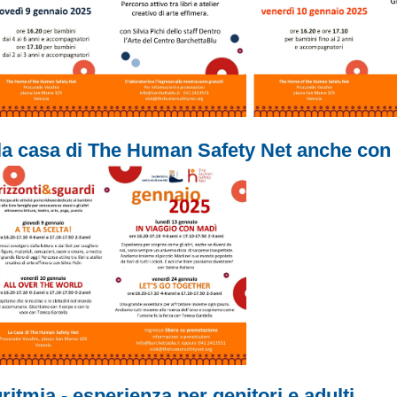
Â
la casa di The Human Safety Net anche con
ritmia - esperienza per genitori e adulti