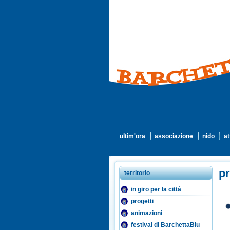
ultim'ora
associazione
nido
at
pr
territorio
in giro per la città
progetti
animazioni
festival di BarchettaBlu