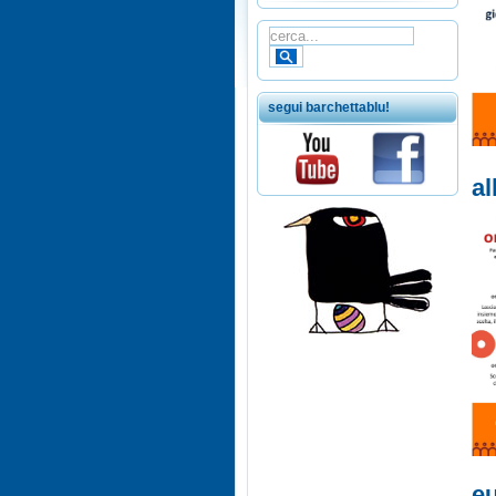
segui barchettablu!
al
eu