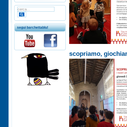
segui barchettablu!
scopriamo, giochi