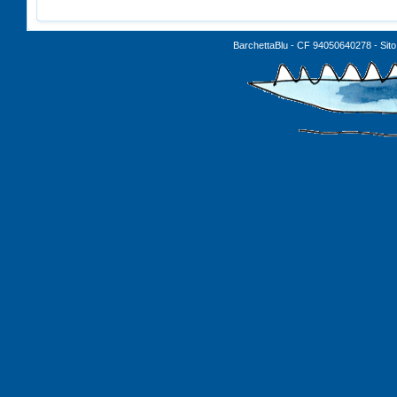
BarchettaBlu - CF 94050640278 - Sito 