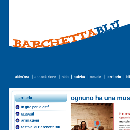
ultim'ora
associazione
nido
attività
scuole
territorio
bi
ognuno ha una musi
territorio
in giro per la città
progetti
animazioni
festival di BarchettaBlu