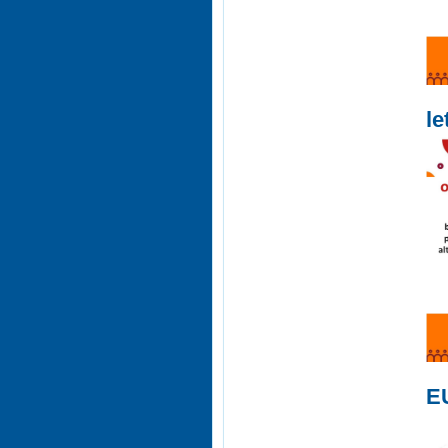
le
EU