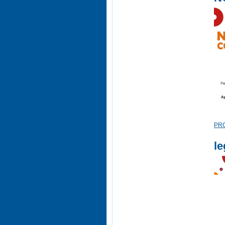
PR
le