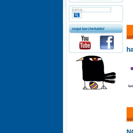
segui barchettablu!
ha
N