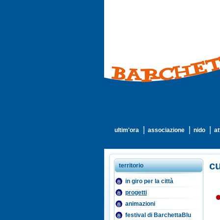
ultim'ora
associazione
nido
at
cu
territorio
in giro per la città
progetti
animazioni
festival di BarchettaBlu