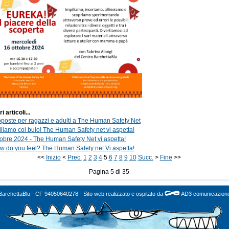
ri articoli...
oposte per ragazzi e adulti a The Human Safety Net
lliamo col buio! The Human Safety net vi aspetta!
tobre 2024 - The Human Safety Net vi aspetta!
w do you feel? The Human Safety net Vi aspetta!
<<
Inizio
<
Prec.
1
2
3
4
5
6
7
8
9
10
Succ.
>
Fine
>>
Pagina 5 di 35
BarchettaBlu - CF 94050640278 - Sito web realizzato e ospitato da
AD3 comunicazion