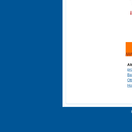
Alt
pr
Ba
Ot
Ho