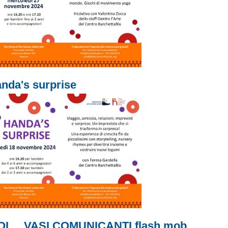
nda's surprise
OI ... VASI COMUNICANTI flash mob