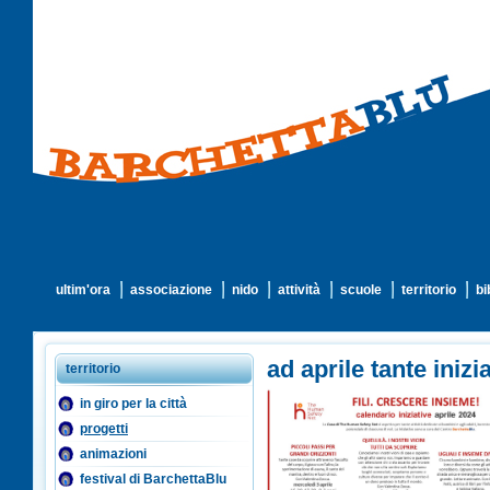
ultim'ora
associazione
nido
attività
scuole
territorio
bi
ad aprile tante inizi
territorio
in giro per la città
progetti
animazioni
festival di BarchettaBlu