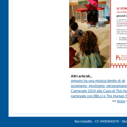
Altri articoli...
ognuno ha una musica dentro di sé
scopriamo, giochiamo, perseveria
Carnevale 2024 alla Casa di The H
carnevale con BBLU e The Human S
<<
Inizio
BarchettaBlu - CF 94050640278 - Sito 